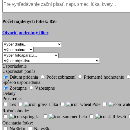
Počet nájdených fotiek:
856
Otvoriť podrobný filter
Usporiadanie
Usporiadať podľa:
Dátum pridania
Počet zobrazení
Priemerné hodnotenie
Spôsob usporiadania:
Zostupne
Vzostupne
Detaily
Prostredie:
Les
Lúka
Pole
Ročné obodie:
Jar
Leto
Jeseň
Orientácia fotky:
Na šírku
Na výšku