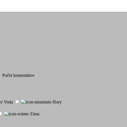
Počet komentárov
Voda
Hory
Zima