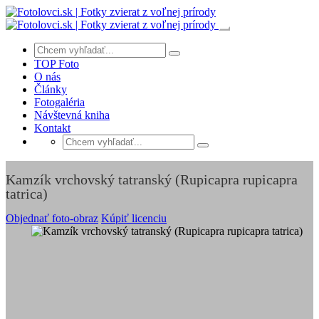
TOP Foto
O nás
Články
Fotogaléria
Návštevná kniha
Kontakt
Kamzík vrchovský tatranský (Rupicapra rupicapra
tatrica)
Objednať foto-obraz
Kúpiť licenciu