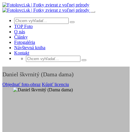
TOP Foto
O nás
Články
Fotogaléria
Návštevná kniha
Kontakt
Daniel škvrnitý (Dama dama)
Objednať foto-obraz
Kúpiť licenciu