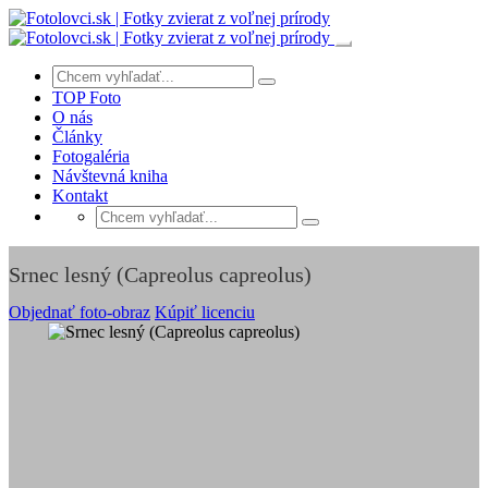
TOP Foto
O nás
Články
Fotogaléria
Návštevná kniha
Kontakt
Srnec lesný (Capreolus capreolus)
Objednať foto-obraz
Kúpiť licenciu