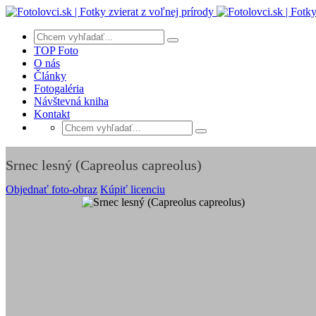
TOP Foto
O nás
Články
Fotogaléria
Návštevná kniha
Kontakt
Srnec lesný (Capreolus capreolus)
Objednať foto-obraz
Kúpiť licenciu