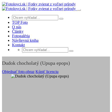
TOP Foto
O nás
Články
Fotogaléria
Návštevná kniha
Kontakt
Dudok chocholatý (Upupa epops)
Objednať foto-obraz
Kúpiť licenciu