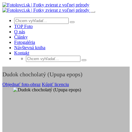
TOP Foto
O nás
Články
Fotogaléria
Návštevná kniha
Kontakt
Dudok chocholatý (Upupa epops)
Objednať foto-obraz
Kúpiť licenciu