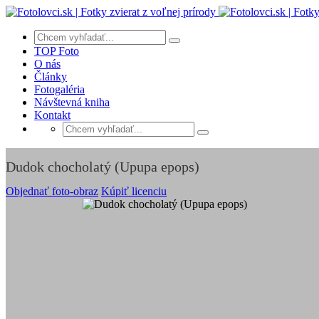
TOP Foto
O nás
Články
Fotogaléria
Návštevná kniha
Kontakt
Dudok chocholatý (Upupa epops)
Objednať foto-obraz
Kúpiť licenciu