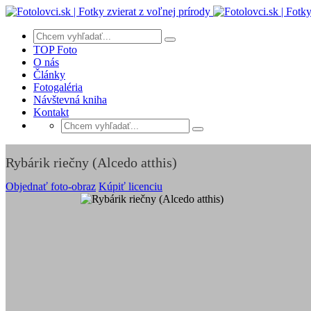
TOP Foto
O nás
Články
Fotogaléria
Návštevná kniha
Kontakt
Rybárik riečny (Alcedo atthis)
Objednať foto-obraz
Kúpiť licenciu