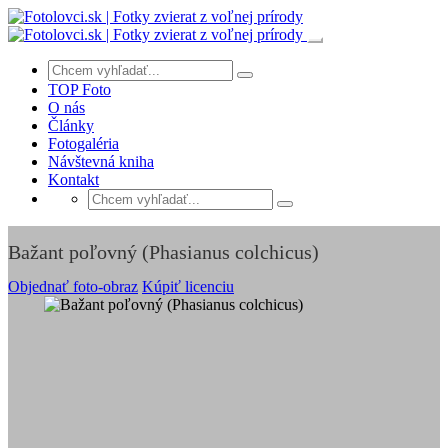
TOP Foto
O nás
Články
Fotogaléria
Návštevná kniha
Kontakt
Bažant poľovný (Phasianus colchicus)
Objednať foto-obraz
Kúpiť licenciu