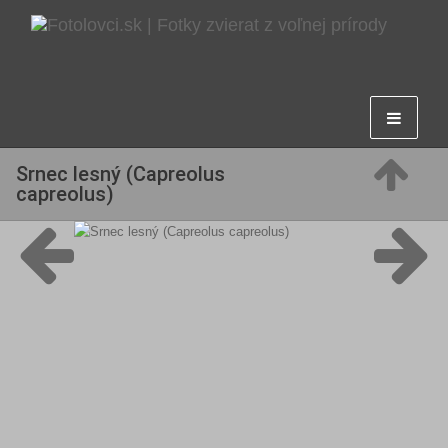
Srnec lesný (Capreolus
capreolus)