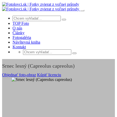
TOP Foto
O nás
Články
Fotogaléria
Návštevná kniha
Kontakt
Srnec lesný (Capreolus capreolus)
Objednať foto-obraz
Kúpiť licenciu