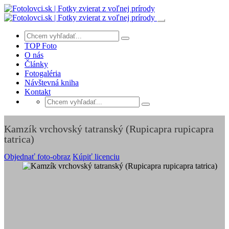
TOP Foto
O nás
Články
Fotogaléria
Návštevná kniha
Kontakt
Kamzík vrchovský tatranský (Rupicapra rupicapra
tatrica)
Objednať foto-obraz
Kúpiť licenciu