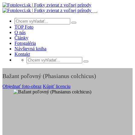
TOP Foto
O nás
Články
Fotogaléria
Návštevná kniha
Kontakt
Bažant poľovný (Phasianus colchicus)
Objednať foto-obraz
Kúpiť licenciu