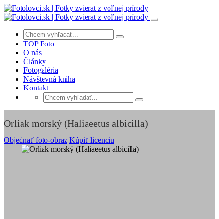
TOP Foto
O nás
Články
Fotogaléria
Návštevná kniha
Kontakt
Orliak morský (Haliaeetus albicilla)
Objednať foto-obraz
Kúpiť licenciu