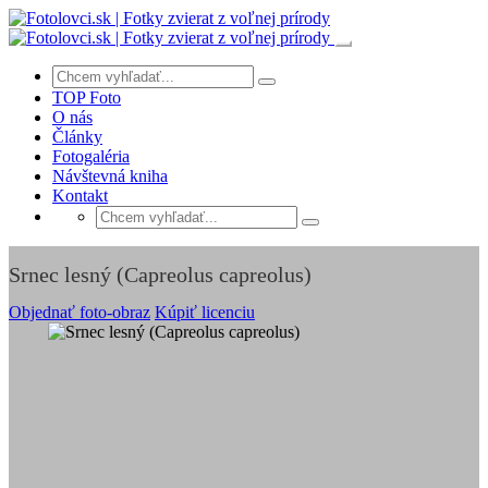
TOP Foto
O nás
Články
Fotogaléria
Návštevná kniha
Kontakt
Srnec lesný (Capreolus capreolus)
Objednať foto-obraz
Kúpiť licenciu