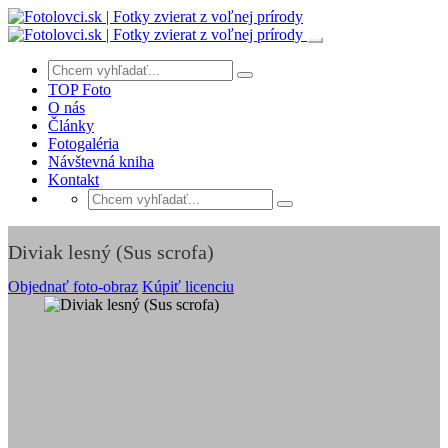
TOP Foto
O nás
Články
Fotogaléria
Návštevná kniha
Kontakt
Diviak lesný (Sus scrofa)
Objednať foto-obraz
Kúpiť licenciu